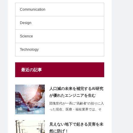
Communication
Design
Science
Technology
最近の記事
人口減の未来を補完するAI研究
が優れたエンジニアを生む
団塊世代が一斉に”高齢者”の括りに入
った現在、医療・福祉業界では、そ
もそも高齢…
見えない地下で起きる災害を未
然に防げ！