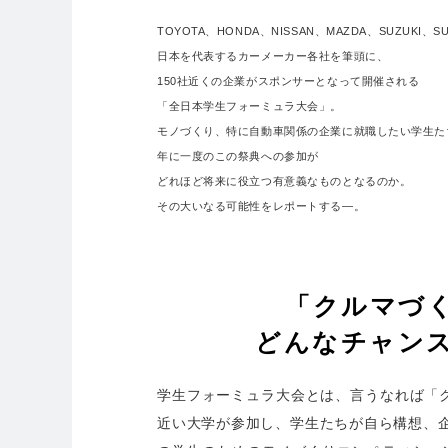
TOYOTA、HONDA、NISSAN、MAZDA、SUZUKI、SU
日本を代表するカーメーカー各社を筆頭に、
150社近くの企業がスポンサーとなって開催される
「全日本学生フォーミュラ大会」。
モノづくり、特に自動車関係の企業に就職したい学生た
年に一度のこの祭典への参加が
どれほど将来に役立つ有意義なものとなるのか。
その大いなる可能性をレポートする―。
「クルマづ
どんなチャン
学生フォーミュラ大会とは、言うなれば「ク
近い大学が参加し、学生たちが自ら構想、