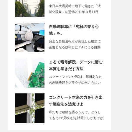
東日本大震災時に地下で起きた「液
状化現象」の恐怖2011年３月11日
に…
自動運転車に「究極の乗り心
地」を。
完全な自動運転車が実現した後次に
必要となる技術とは？AIによる自動
運転…
まるで暗号解読…データに潜む
本質を暴きだす方法
スマートフォンやPCは、毎日あなた
の趣味嗜好をブラウザの向こうにい
る誰かに報告…
コンクリート本来の力を引き出
す製造法を追究せよ
私たちは建築を語るうえで、どうし
てもその”見映え”を話題にしがちでは
ないだろうか…