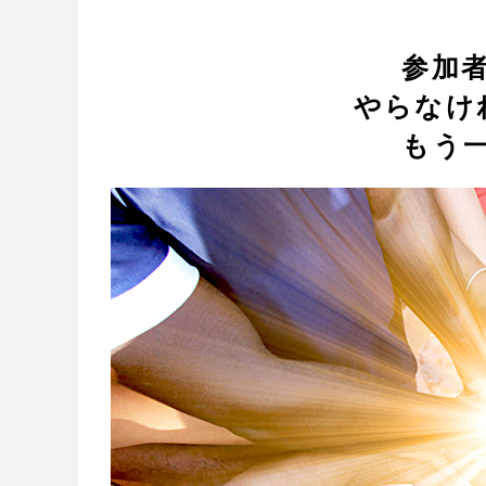
参加
やらなけ
もう